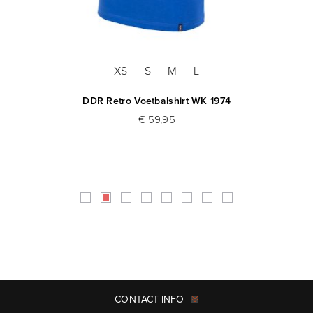
XS
S
M
L
DDR Retro Voetbalshirt WK 1974
€ 59,95
CONTACT INFO