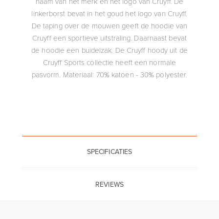
naam van het merk en het logo van Cruyff. De
linkerborst bevat in het goud het logo van Cruyff.
De taping over de mouwen geeft de hoodie van
Cruyff een sportieve uitstraling. Daarnaast bevat
de hoodie een buidelzak. De Cruyff hoody uit de
Cruyff Sports collectie heeft een normale
pasvorm. Materiaal: 70% katoen - 30% polyester.
SPECIFICATIES
REVIEWS