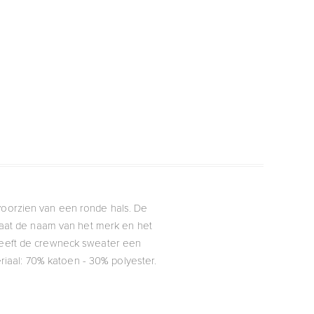
 voorzien van een ronde hals. De
taat de naam van het merk en het
 geeft de crewneck sweater een
eriaal: 70% katoen - 30% polyester.