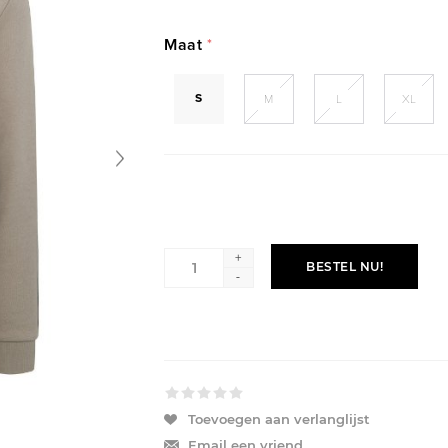
Maat
*
S
M
L
XL
+
BESTEL NU!
-
Toevoegen aan verlanglijst
Email een vriend