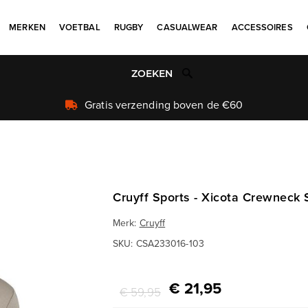
MERKEN
VOETBAL
RUGBY
CASUALWEAR
ACCESSOIRES
Uniek aanbod
Cruyff Sports - Xicota Crewneck 
Merk:
Cruyff
SKU:
CSA233016-103
€ 21,95
€ 59,95