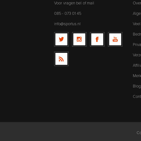
Voor vragen bel of mail
Over
085 - 073 01 45
Alg
info@sportus.nl
Veel
Bedr
Priv
Verz
Affi
Mer
Blog
Cont
Co