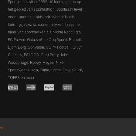
Sportus.nl is sinds 1999 dé leading shop op
het gebied van sportfashion. Sportus.nl levert
onder andere t-shirts, retro voetbalshirts,
trainingsjacks, schoenen, sokken, tassen en
meer van sportmerken als Nicola Racculgia,
FC Eleven, Golazzo!, Le Coq Sportif, Brunotti,
Bjorn Borg, Converse, COPA Football, Cruyff
Classics, FCLOCO, Fred Perry, John
Woodbridge, Robey, Meyba, Nike
Sportswear, Bukta, Puma, Score Draw, Quick,
TOFFS en meer.
ce