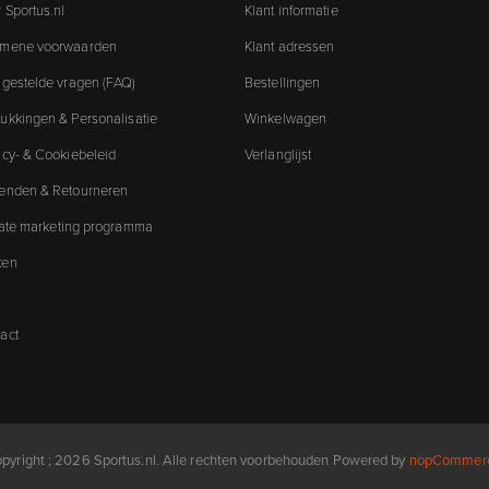
 Sportus.nl
Klant informatie
emene voorwaarden
Klant adressen
 gestelde vragen (FAQ)
Bestellingen
ukkingen & Personalisatie
Winkelwagen
acy- & Cookiebeleid
Verlanglijst
enden & Retourneren
liate marketing programma
ken
act
pyright ; 2026 Sportus.nl. Alle rechten voorbehouden
Powered by
nopCommer