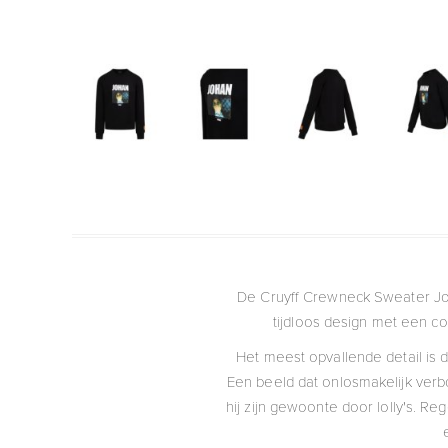
De Cruyff Crewneck Sweater Joh
tijdloos design met een co
Het meest opvallende detail is de
Een beeld dat onlosmakelijk verb
hij zijn gewoonte door lolly's. Re