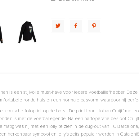
an is een stijlvolle must-have voor iedere voetballiefhebber. Dez
mfortabele ronde hals en een normale pasvorm, waardoor hij perfect
 iconische fotoprint op de borst. De print toont Johan Cruijff met zo
onden is met de voetballegende. Na een hartoperatie besloot Cruijf
gelmatig was hij met een lolly te zien in de dug-out van FC Barcelona
een herkenbaar symbool en lolly's zelfs populair werden in Catalonië