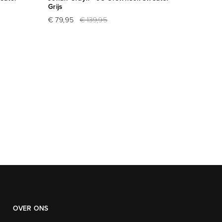
Grijs
Beige
€ 79,95
€ 139,95
€ 21,9
OVER ONS