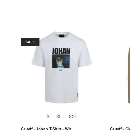
SALE
S
XL
XXL
Cruyff - Johan T-Shirt - Wit
Cruyff - C