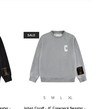
SALE
SAL
S
M
L
XL
eater -
Johan Cruyff - JC Crewneck Sweater -
Cruyff