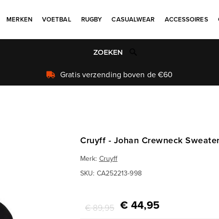
MERKEN
VOETBAL
RUGBY
CASUALWEAR
ACCESSOIRES
Uniek aanbod
Cruyff - Johan Crewneck Sweater
Merk:
Cruyff
SKU:
CA252213-998
€ 44,95
€ 89,95