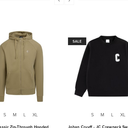
SALE
S
M
L
XL
S
M
L
XL
lassic Zip-Through Hooded
Johan Cruyff - JC Crewneck Sw