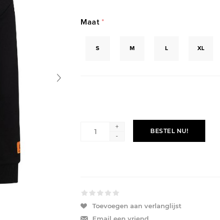
Maat
*
S
M
L
XL
+
BESTEL NU!
-
Toevoegen aan verlanglijst
Email een vriend