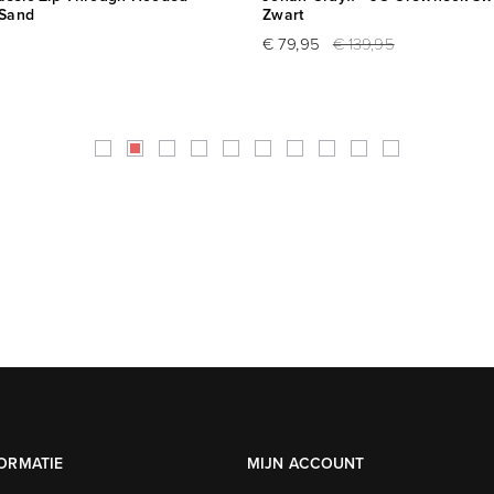
 Sand
Zwart
€ 79,95
€ 139,95
ORMATIE
MIJN ACCOUNT