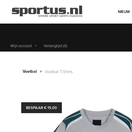
NIEUW
Mijn account
Verlanglijst
(0)
Voetbal
>
Voetbal T-Shirts
BESPAAR € 15,00