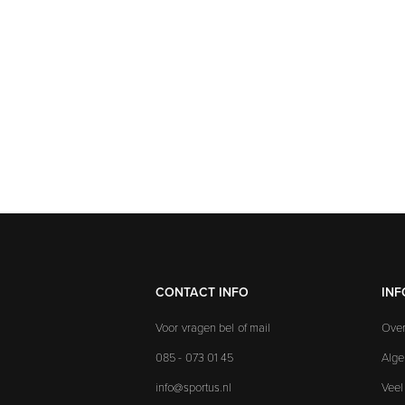
CONTACT INFO
INF
Voor vragen bel of mail
Over
085 - 073 01 45
Alg
info@sportus.nl
Veel