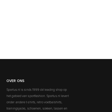
OVER ONS
Sportus.nl is sinds 1999 dé leading shop op
het gebied van sportfashion. Sportus.nl levert
onder andere t-shirts, retro voetbalshirts,
trainingsjacks, schoenen, sokken, tassen en