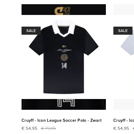
SALE
SALE
S
M
L
XL
Cruyff - Icon League Soccer Polo - Zwart
Cruyff - I
€ 54,95
€ 79,95
€ 54,95