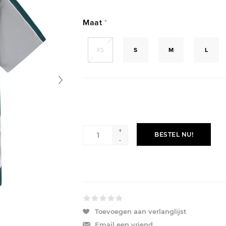
Maat
*
XS
S
M
L
+
BESTEL NU!
-
Toevoegen aan verlanglijst
Email een vriend