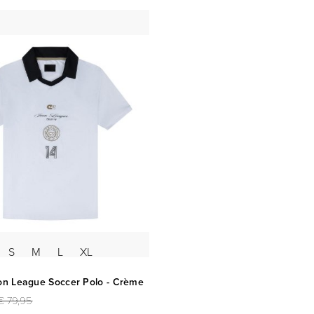
S
M
L
XL
con League Soccer Polo - Crème
€ 79,95