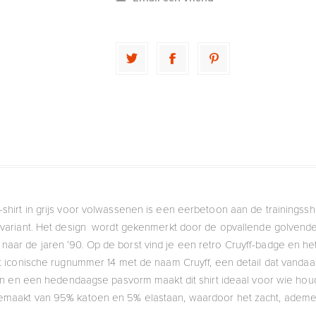
shirt in grijs voor volwassenen is een eerbetoon aan de trainingsshirt
ariant. Het design wordt gekenmerkt door de opvallende golvende 
g naar de jaren ’90. Op de borst vind je een retro Cruyff-badge en h
t iconische rugnummer 14 met de naam Cruyff, een detail dat vandaag
n en een hedendaagse pasvorm maakt dit shirt ideaal voor wie hou
s gemaakt van 95% katoen en 5% elastaan, waardoor het zacht, ademend