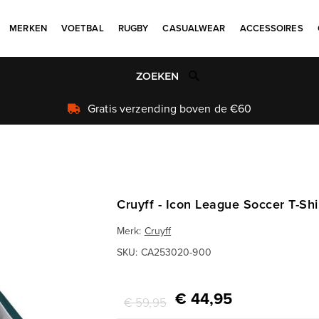
MERKEN
VOETBAL
RUGBY
CASUALWEAR
ACCESSOIRES
Uniek aanbod
Cruyff - Icon League Soccer T-Shir
Merk:
Cruyff
SKU:
CA253020-900
€ 44,95
€ 59,95