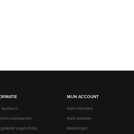
ORMATIE
MIJN ACCOUNT
 Sportus.nl
Klant informatie
emene voorwaarden
Klant adressen
 gestelde vragen (FAQ)
Bestellingen