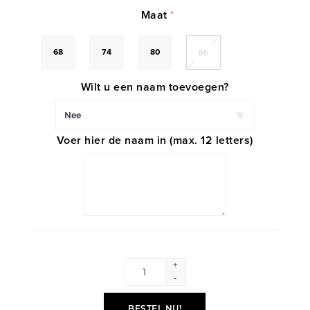
Maat
*
68
74
80
86
Wilt u een naam toevoegen?
Voer hier de naam in (max. 12 letters)
+
-
BESTEL NU!