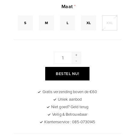
Maat
*
S
M
L
XL
XXL
+
-
BESTEL NU!
Gratis verzending boven de €60
Uniek aanbod
Niet goed? Geld terug
Veilig & Betrouwbaar
Klantenservice : 085-0730145