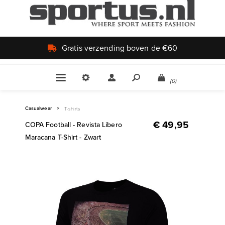
Uniek aanbod
(0)
Casualwear
>
T-shirts
€ 49,95
COPA Football - Revista Libero
Maracana T-Shirt - Zwart