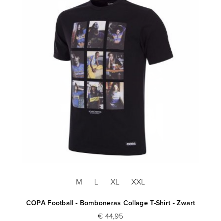
M
L
XL
XXL
auw
COPA Football - Bomboneras Collage T-Shirt - Zwart
CO
€ 44,95