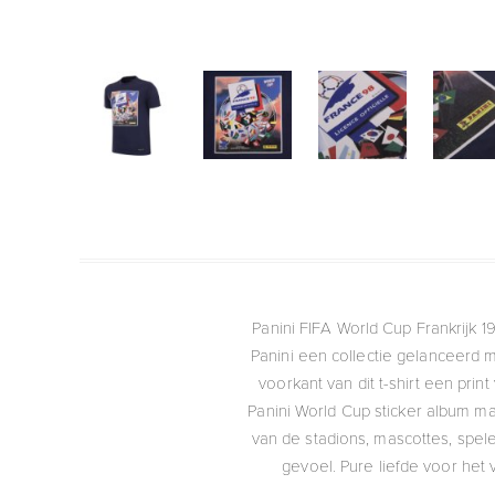
Panini FIFA World Cup Frankrijk 
Panini een collectie gelanceerd 
voorkant van dit t-shirt een pri
Panini World Cup sticker album ma
van de stadions, mascottes, spele
gevoel. Pure liefde voor het