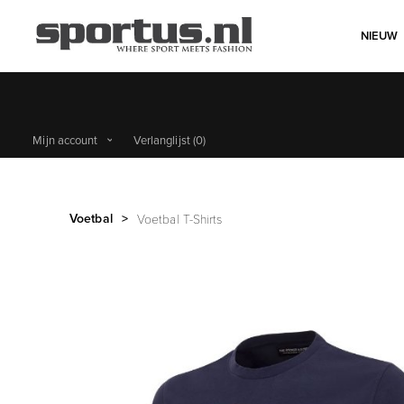
NIEUW
Mijn account
Verlanglijst
(0)
Voetbal
>
Voetbal T-Shirts