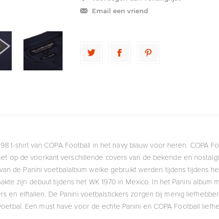
Email een vriend
1998 t-shirt van COPA Football in het navy blauw voor heren. COPA F
met op de voorkant verschillende covers van de bekende en nostalg
nt van de Panini voetbalalbum welke gebruikt werden tijdens tijdens he
akte zijn debuut tijdens het WK 1970 in Mexico. In het Panini albu
rs en elftallen. De Panini voetbalstickers zorgen bij menig liefhebb
 voetbal. Een must have voor de echte Panini en COPA Football liefhe