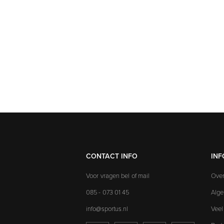
CONTACT INFO
INF
Voor vragen bel of mail
Over
085 - 073 01 45
Alg
info@sportus.nl
Veel