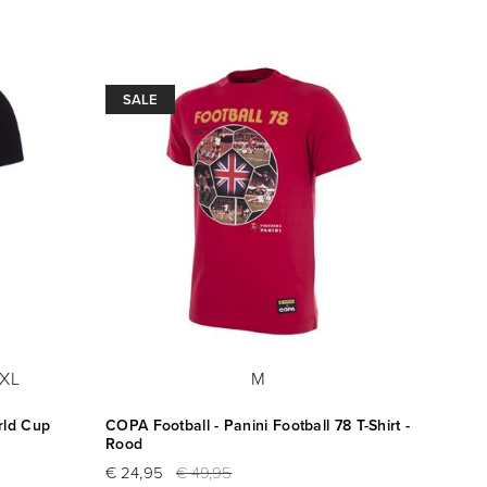
SALE
XL
M
rld Cup
COPA Football - Panini Football 78 T-Shirt -
Rood
€ 24,95
€ 49,95