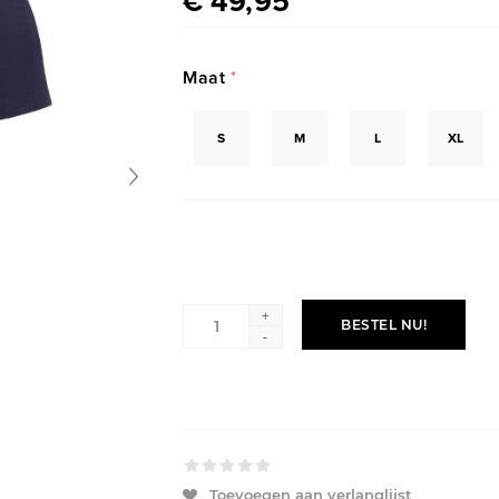
€ 49,95
Maat
*
S
M
L
XL
+
BESTEL NU!
-
Toevoegen aan verlanglijst