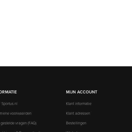
ORMATIE
MIJN ACCOUNT
 Sportus.nl
Klant informatie
emene voorwaarden
Klant adressen
 gestelde vragen (FAQ)
Bestellingen