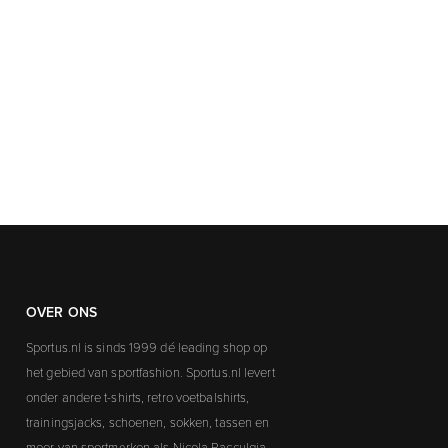
OVER ONS
Sportus.nl is sinds 1999 dé leading shop op
het gebied van sportfashion. Sportus.nl levert
onder andere t-shirts, retro voetbalshirts,
trainingsjacks, schoenen, sokken, tassen en
meer van sportmerken als Nicola Racculgia,