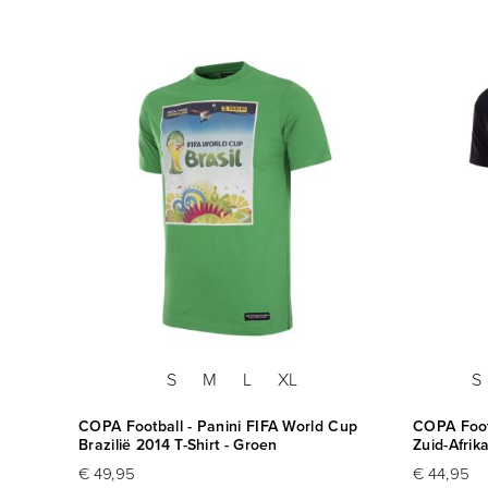
S
M
L
XL
S
COPA Football - Panini FIFA World Cup
COPA Foot
Brazilië 2014 T-Shirt - Groen
Zuid-Afrik
€ 49,95
€ 44,95