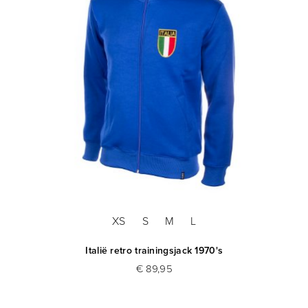
XS
S
M
L
Italië retro trainingsjack 1970's
€ 89,95