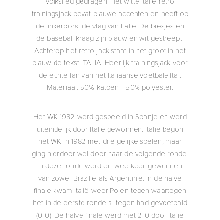
volkslied gedragen. Het witte Italie retro
trainingsjack bevat blauwe accenten en heeft op
de linkerborst de vlag van Italie. De biesjes en
de baseball kraag zijn blauw en wit gestreept.
Achterop het retro jack staat in het groot in het
blauw de tekst ITALIA. Heerlijk trainingsjack voor
de echte fan van het Italiaanse voetbalelftal.
Materiaal: 50% katoen - 50% polyester.
Het WK 1982 werd gespeeld in Spanje en werd
uiteindelijk door Italië gewonnen. Italië begon
het WK in 1982 met drie gelijke spelen, maar
ging hierdoor wel door naar de volgende ronde.
In deze ronde werd er twee keer gewonnen
van zowel Brazilië als Argentinië. In de halve
finale kwam Italië weer Polen tegen waartegen
het in de eerste ronde al tegen had gevoetbald
(0-0). De halve finale werd met 2-0 door Italië