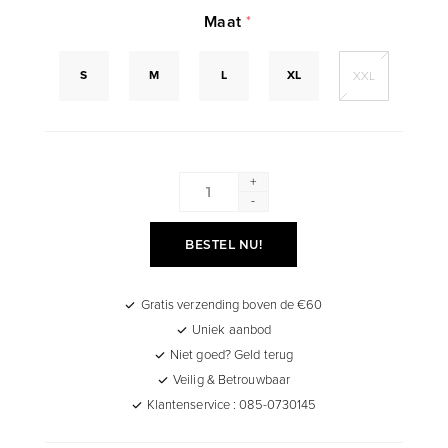
Maat
*
S
M
L
XL
XXL
+
-
BESTEL NU!
Gratis verzending boven de €60
Uniek aanbod
Niet goed? Geld terug
Veilig & Betrouwbaar
Klantenservice : 085-0730145