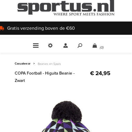
Uniek aanbod
(0)
Casualwear
>
Beanies en Sjaals
€ 24,95
COPA Football - Higuita Beanie -
Zwart