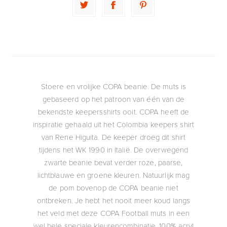
Stoere en vrolijke COPA beanie. De muts is
gebaseerd op het patroon van één van de
bekendste keepersshirts ooit. COPA heeft de
inspiratie gehaald uit het Colombia keepers shirt
van Rene Higuita. De keeper droeg dit shirt
tijdens het WK 1990 in Italië. De overwegend
zwarte beanie bevat verder roze, paarse,
lichtblauwe en groene kleuren. Natuurlijk mag
de pom bovenop de COPA beanie niet
ontbreken. Je hebt het nooit meer koud langs
het veld met deze COPA Football muts in een
wel hele speciale kleurencombinatie. 100% acryl