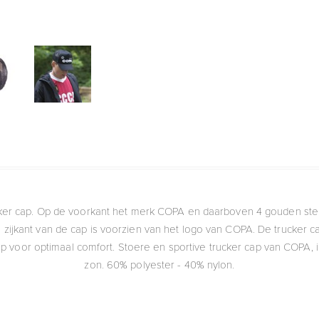
ker cap. Op de voorkant het merk COPA en daarboven 4 gouden ster
zijkant van de cap is voorzien van het logo van COPA. De trucker 
p voor optimaal comfort. Stoere en sportive trucker cap van COPA,
zon. 60% polyester - 40% nylon.