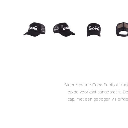
Stoere zwarte Copa Football truc
op de voorkant aangebracht. De 
cap, met een gebogen vizier/kle