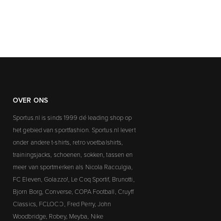
OVER ONS
Sportus.nl is sinds 1999 dé leading shop op
het gebied van sportfashion. Sportus.nl levert
onder andere t-shirts, retro voetbalshirts,
trainingsjacks, schoenen, sokken, tassen en
meer van sportmerken als Nicola Racculgia,
FC Eleven, Golazzo!, Le Coq Sportif, Brunotti,
Bjorn Borg, Converse, COPA Football, Cruyff
Classics, FCLOCO, Fred Perry, John
Woodbridge, Robey, Meyba, Nike