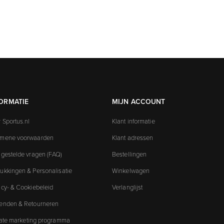
ORMATIE
MIJN ACCOUNT
 Sportus.nl
Klant informatie
emene voorwaarden
Klant adressen
 gestelde vragen (FAQ)
Bestellingen
ukkingen & Personalisatie
Winkelwagen
acy- & Cookiebeleid
Verlanglijst
enden & Retourneren
liate marketing programma