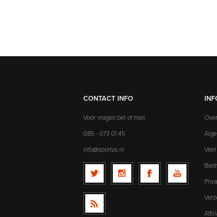
CONTACT INFO
INF
Voor vragen bel of mail
Over
085 - 073 01 45
Alg
info@sportus.nl
Veel
Bedr
Priv
Verz
Affi