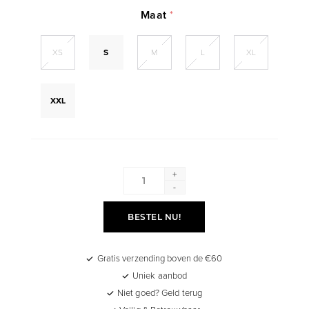
Maat
*
XS
S
M
L
XL
XXL
+
-
BESTEL NU!
Gratis verzending boven de €60
Uniek aanbod
Niet goed? Geld terug