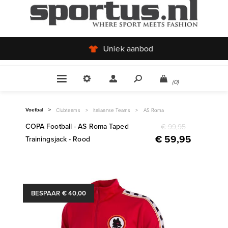
Uniek aanbod
(0)
Voetbal
>
Clubteams
>
Italiaanse Teams
>
AS Roma
COPA Football - AS Roma Taped
€ 99,95
€ 59,95
Trainingsjack - Rood
BESPAAR € 40,00