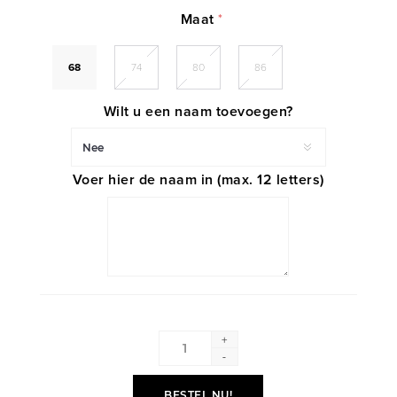
Maat
*
68
74
80
86
Wilt u een naam toevoegen?
Voer hier de naam in (max. 12 letters)
+
-
BESTEL NU!