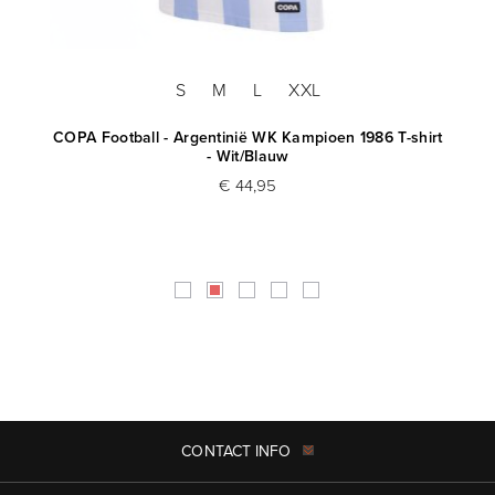
S
M
L
XXL
COPA Football - Argentinië WK Kampioen 1986 T-shirt
Ma
- Wit/Blauw
€ 44,95
CONTACT INFO