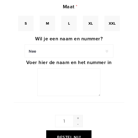
Maat
*
S
M
L
XL
XXL
Wil je een naam en nummer?
Voer hier de naam en het nummer in
+
-
BESTEL NU!