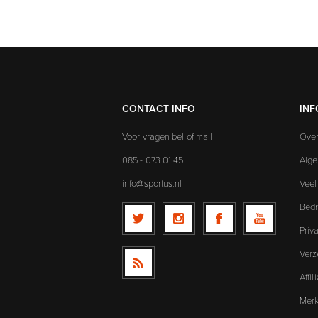
CONTACT INFO
INF
Voor vragen bel of mail
Over
085 - 073 01 45
Alg
info@sportus.nl
Veel
Bedr
Priv
Verz
Affi
Mer