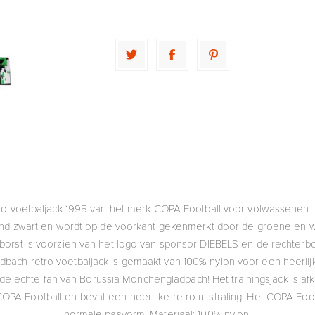
o voetbaljack 1995 van het merk COPA Football voor volwassenen
gend zwart en wordt op de voorkant gekenmerkt door de groene en w
borst is voorzien van het logo van sponsor DIEBELS en de rechterb
ach retro voetbaljack is gemaakt van 100% nylon voor een heerlijke
r de echte fan van Borussia Mönchengladbach! Het trainingsjack is afko
PA Football en bevat een heerlijke retro uitstraling. Het COPA Footb
normale pasvorm. Materiaal: 100% nylon.