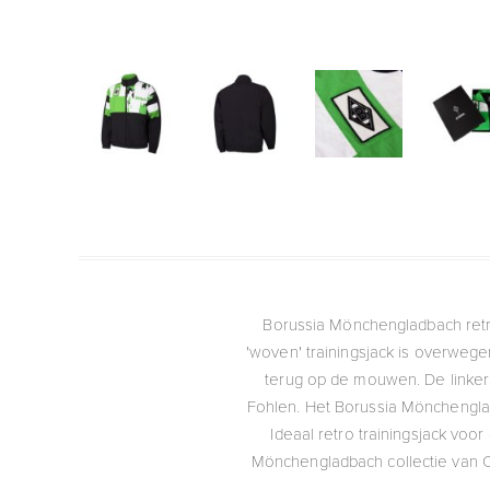
Borussia Mönchengladbach retr
'woven' trainingsjack is overwe
terug op de mouwen. De linker
Fohlen. Het Borussia Mönchengladb
Ideaal retro trainingsjack voo
Mönchengladbach collectie van CO