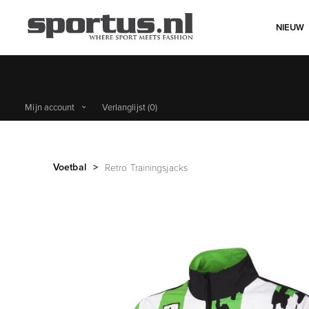
NIEUW
Mijn account
Verlanglijst
(0)
Voetbal
>
Retro Trainingsjacks