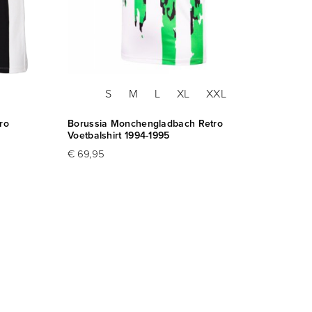
S
M
L
XL
XXL
ro
Borussia Monchengladbach Retro
Borus
Voetbalshirt 1994-1995
Voetba
€ 69,95
€ 79,