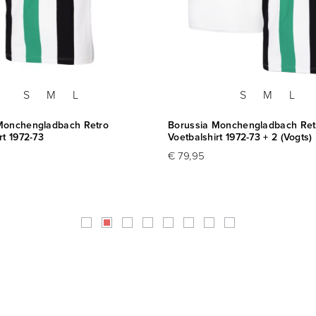
S
M
L
S
M
L
Monchengladbach Retro
Borussia Monchengladbach Ret
rt 1972-73
Voetbalshirt 1972-73 + 2 (Vogts)
€ 79,95