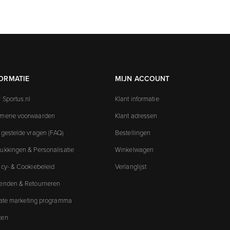
ORMATIE
MIJN ACCOUNT
 Sportus.nl
Klant informatie
emene voorwaarden
Klant adressen
 gestelde vragen (FAQ)
Bestellingen
ukkingen & Personalisatie
Winkelwagen
acy- & Cookiebeleid
Verlanglijst
enden & Retourneren
liate marketing programma
ken