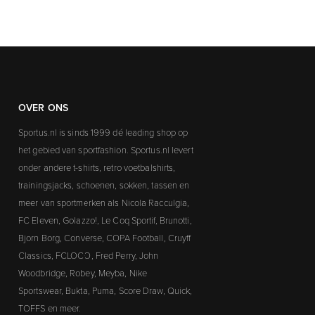
OVER ONS
Sportus.nl is sinds 1999 dé leading shop op
het gebied van sportfashion. Sportus.nl levert
onder andere t-shirts, retro voetbalshirts,
trainingsjacks, schoenen, sokken, tassen en
meer van sportmerken als Nicola Racculgia,
FC Eleven, Golazzo!, Le Coq Sportif, Brunotti,
Bjorn Borg, Converse, COPA Football, Cruyff
Classics, FCLOCO, Fred Perry, John
Woodbridge, Robey, Meyba, Nike
Sportswear, Bukta, Puma, Score Draw, Quick,
TOFFS en meer.