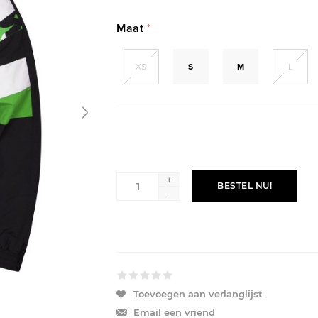
Maat
*
XS
S
M
L
+
BESTEL NU!
-
Toevoegen aan verlanglijst
Email een vriend