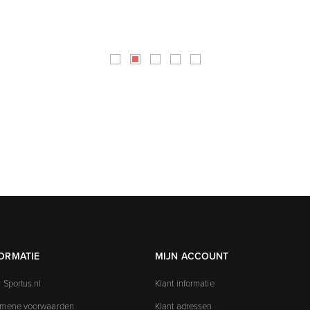
ORMATIE
MIJN ACCOUNT
 Sportus.nl
Klant informatie
emene voorwaarden
Klant adressen