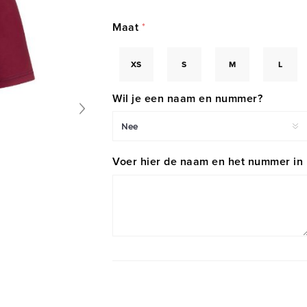
Maat
*
XS
S
M
L
Wil je een naam en nummer?
Voer hier de naam en het nummer in