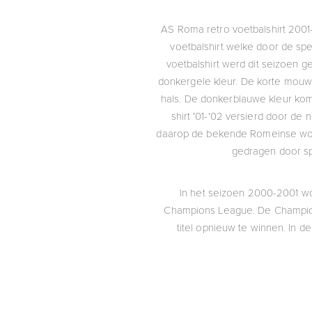
AS Roma retro voetbalshirt 2001-
voetbalshirt welke door de s
voetbalshirt werd dit seizoen 
donkergele kleur. De korte mouwe
hals. De donkerblauwe kleur kom
shirt '01-'02 versierd door de
daarop de bekende Romeinse wolf 
gedragen door spel
In het seizoen 2000-2001 wo
Champions League. De Champion
titel opnieuw te winnen. In 