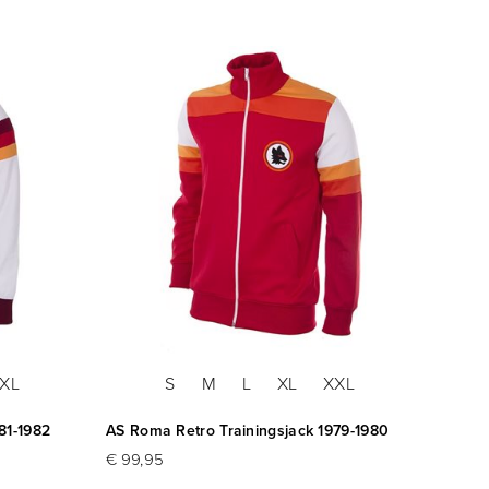
XL
S
M
L
XL
XXL
81-1982
AS Roma Retro Trainingsjack 1979-1980
AS Rom
€ 99,95
€ 79,