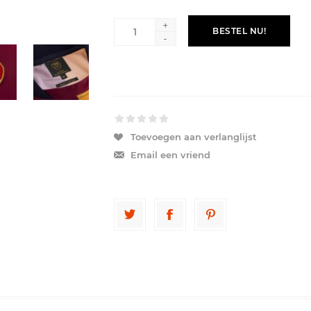
+
BESTEL NU!
-
Toevoegen aan verlanglijst
Email een vriend