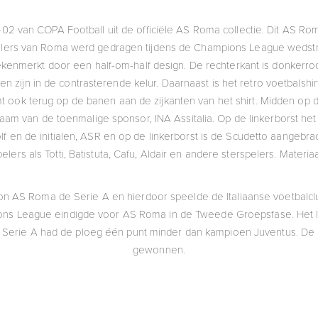
02 van COPA Football uit de officiële AS Roma collectie. Dit AS Rom
pelers van Roma werd gedragen tijdens de Champions League wedstr
gekenmerkt door een half-om-half design. De rechterkant is donkerro
n zijn in de contrasterende kelur. Daarnaast is het retro voetbalsh
t ook terug op de banen aan de zijkanten van het shirt. Midden op 
 naam van de toenmalige sponsor, INA Assitalia. Op de linkerborst he
en de initialen, ASR en op de linkerborst is de Scudetto aangebrac
ers als Totti, Batistuta, Cafu, Aldair en andere sterspelers. Materia
n AS Roma de Serie A en hierdoor speelde de Italiaanse voetbalcl
s League eindigde voor AS Roma in de Tweede Groepsfase. Het lu
de Serie A had de ploeg één punt minder dan kampioen Juventus. De
gewonnen.