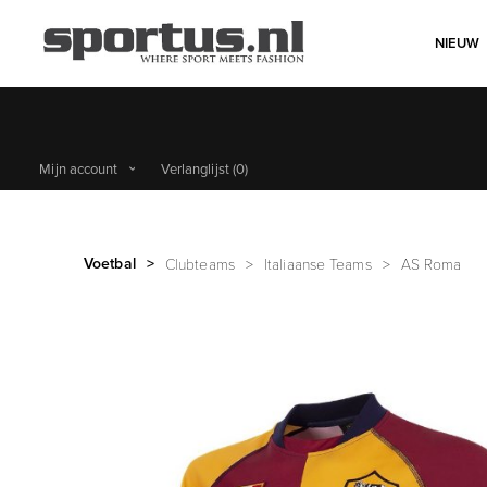
NIEUW
Mijn account
Verlanglijst
(0)
Voetbal
>
Clubteams
>
Italiaanse Teams
>
AS Roma