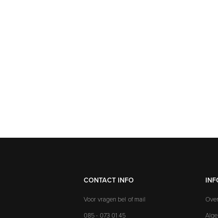
CONTACT INFO
INF
Voor vragen bel of mail
Over
085 - 073 01 45
Alg