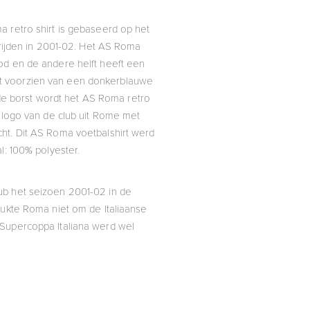
a retro shirt is gebaseerd op het
ijden in 2001-02. Het AS Roma
od en de andere helft heeft een
irt voorzien van een donkerblauwe
de borst wordt het AS Roma retro
t logo van de club uit Rome met
ht. Dit AS Roma voetbalshirt werd
al: 100% polyester.
ub het seizoen 2001-02 in de
kte Roma niet om de Italiaanse
 Supercoppa Italiana werd wel