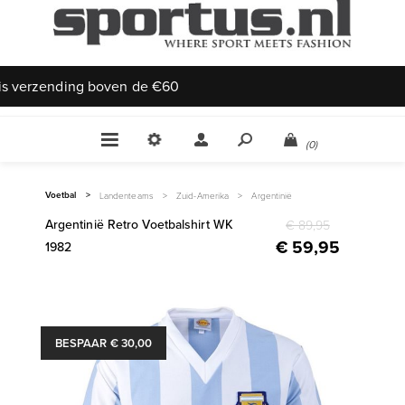
Uniek aanbod
(0)
Voetbal
>
Landenteams
>
Zuid-Amerika
>
Argentinië
Argentinië Retro Voetbalshirt WK
€ 89,95
€ 59,95
1982
BESPAAR € 30,00