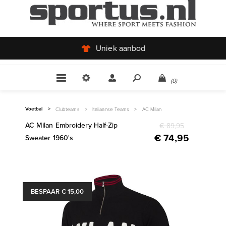
Uniek aanbod
(0)
Voetbal
>
Clubteams
>
Italiaanse Teams
>
AC Milan
AC Milan Embroidery Half-Zip
€ 89,95
€ 74,95
Sweater 1960's
BESPAAR € 15,00