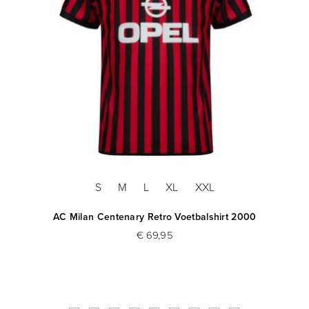
S
M
L
XL
XXL
tro
AC Milan Centenary Retro Voetbalshirt 2000
€ 69,95