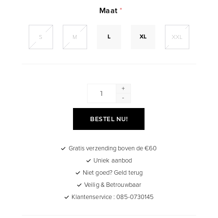
Maat
*
L
XL
S
M
XXL
+
-
BESTEL NU!
Gratis verzending boven de €60
Uniek aanbod
Niet goed? Geld terug
Veilig & Betrouwbaar
Klantenservice : 085-0730145