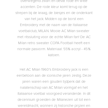
overwegend zwart en bevat rode en witte
accenten. De rode kleur komt terug op de
strepen bij de kraag, de biesjes en de onderkant
van het jack. Midden op de borst een
Embroidery met de naam van de Italiaanse
voetbalclub, MILAN. Mooie AC Milan sweater
met ritssluiting voor de echte Milan fan! De AC
Milan retro sweater COPA Football heeft een
normale pasvorm. Materiaal: 55% accryl - 45%
katoen.
Het AC Milan 1960's Embroidery jack is een
eerbetoon aan de iconische jaren zestig. Deze
jaren waren een gouden tijdperk dat de
nalatenschap van AC Milan vormgaf en het
Italiaanse voetbal voorgoed veranderde. In dit
decennium groeiden de Milanezen uit tot een
wereldmacht, wonnen zij historiche prijzen en