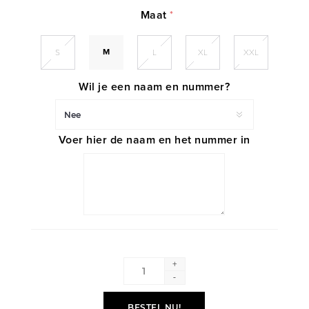
Maat
*
M
S
L
XL
XXL
Wil je een naam en nummer?
Voer hier de naam en het nummer in
+
-
BESTEL NU!