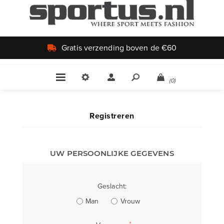
Gratis verzending boven de €60
(0)
Registreren
UW PERSOONLIJKE GEGEVENS
Geslacht:
Man
Vrouw
*