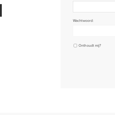
Wachtwoord:
Onthoudt mij?