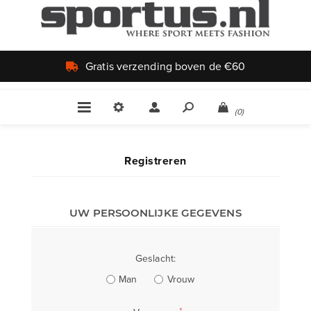
Gratis verzending boven de €60
(0)
Registreren
UW PERSOONLIJKE GEGEVENS
Geslacht:
Man
Vrouw
*