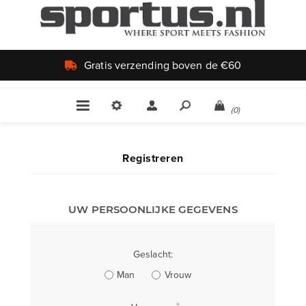
Gratis verzending boven de €60
(0)
Registreren
UW PERSOONLIJKE GEGEVENS
Geslacht:
Man
Vrouw
*