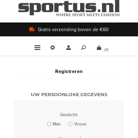
Gratis verzending boven de €60
(0)
Registreren
UW PERSOONLIJKE GEGEVENS
Geslacht:
Man
Vrouw
*