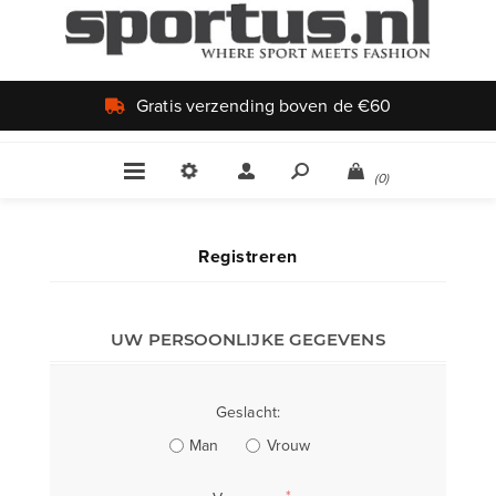
Gratis verzending boven de €60
(0)
Registreren
UW PERSOONLIJKE GEGEVENS
Geslacht:
Man
Vrouw
*