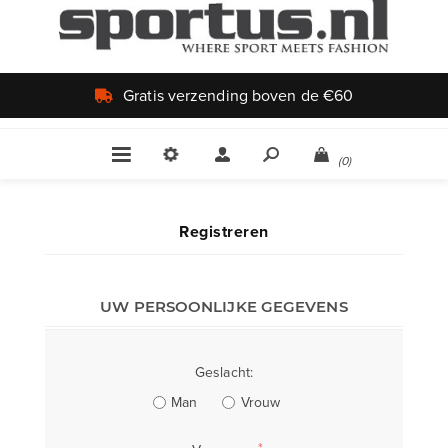
Gratis verzending boven de €60
(0)
Registreren
UW PERSOONLIJKE GEGEVENS
Geslacht:
Man
Vrouw
*