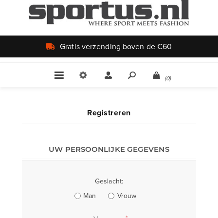
Gratis verzending boven de €60
(0)
Registreren
UW PERSOONLIJKE GEGEVENS
Geslacht:
Man
Vrouw
*