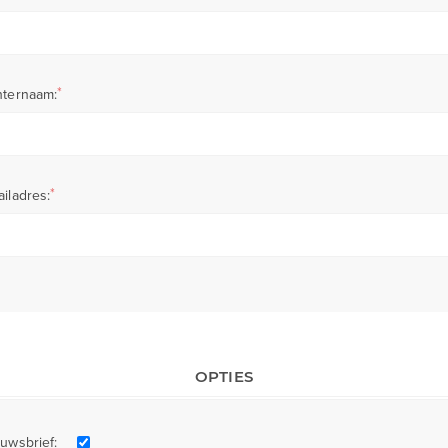
*
hternaam:
*
iladres:
OPTIES
uwsbrief: