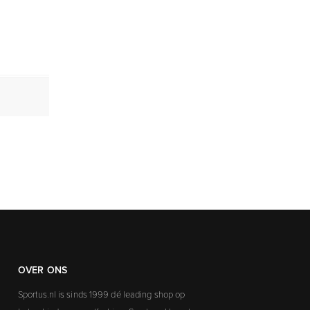
OVER ONS
Sportus.nl is sinds 1999 dé leading shop op