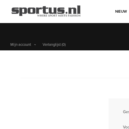
NIEUW
Mijn account
Verlanglijst
(0)
Ges
Vo