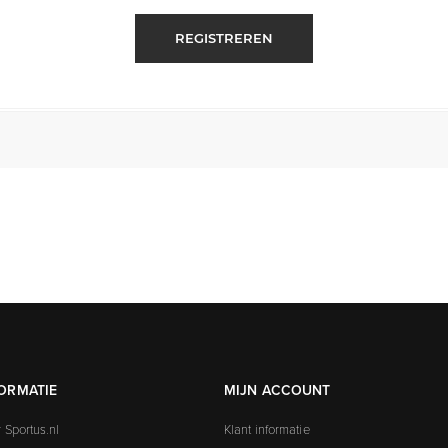
REGISTREREN
ORMATIE
MIJN ACCOUNT
 Sportus.nl
Klant informatie