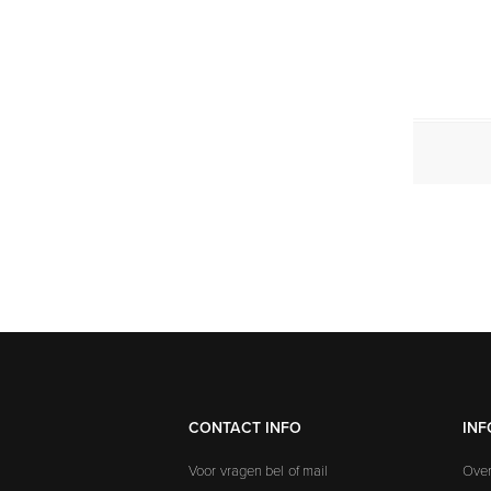
CONTACT INFO
INF
Voor vragen bel of mail
Over