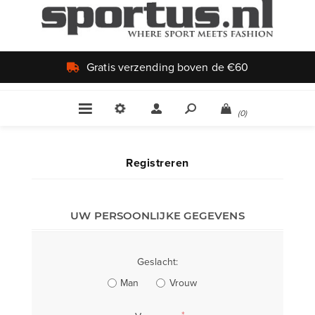
Gratis verzending boven de €60
(0)
Registreren
UW PERSOONLIJKE GEGEVENS
Geslacht:
Man
Vrouw
*