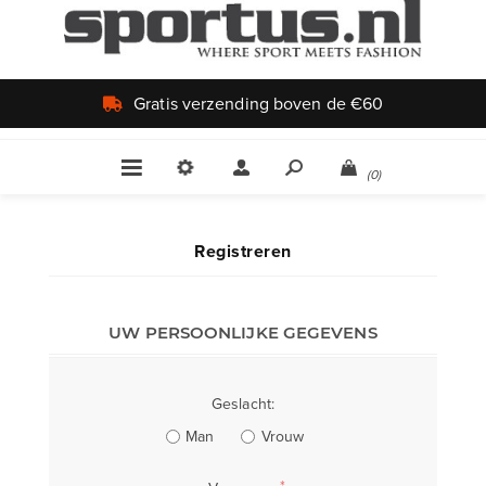
Gratis verzending boven de €60
(0)
Registreren
UW PERSOONLIJKE GEGEVENS
Geslacht:
Man
Vrouw
*