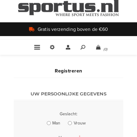
Gratis verzending boven de €60
(0)
Registreren
UW PERSOONLIJKE GEGEVENS
Geslacht:
Man
Vrouw
*