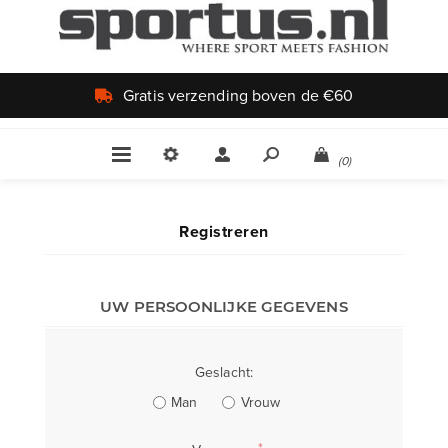
Gratis verzending boven de €60
(0)
Registreren
UW PERSOONLIJKE GEGEVENS
Geslacht:
Man
Vrouw
*