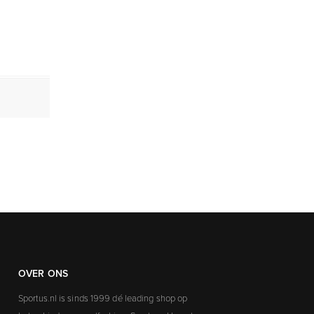
OVER ONS
Sportus.nl is sinds 1999 dé leading shop op