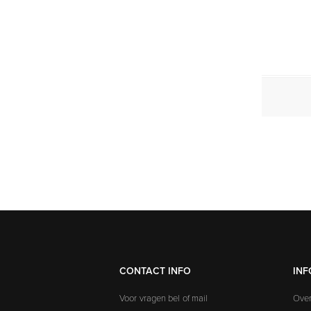
CONTACT INFO
INF
Voor vragen bel of mail
Over