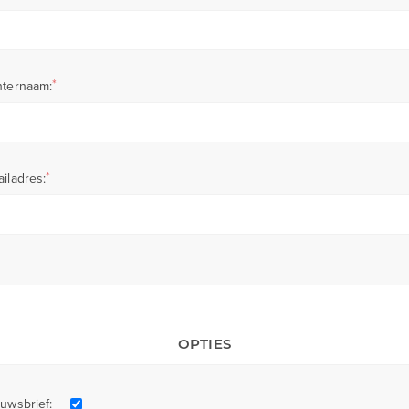
*
hternaam:
*
iladres:
OPTIES
uwsbrief: