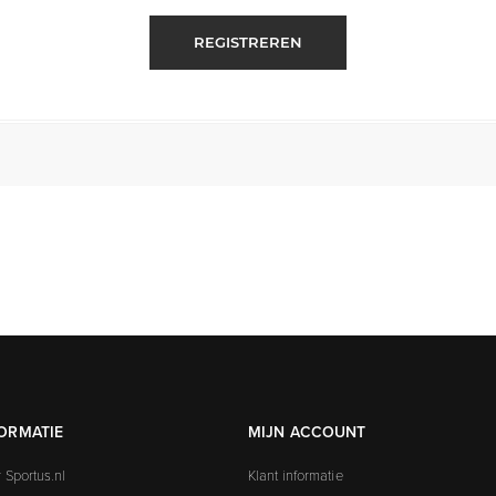
REGISTREREN
ORMATIE
MIJN ACCOUNT
 Sportus.nl
Klant informatie