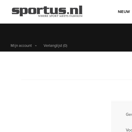
NIEUW
Mijn account
Verlanglijst
(0)
Ges
Vo