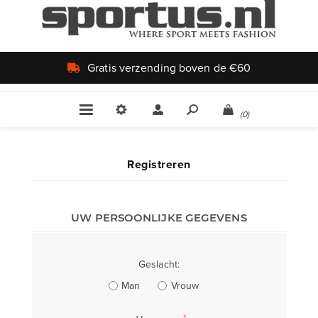
Gratis verzending boven de €60
(0)
Registreren
UW PERSOONLIJKE GEGEVENS
Geslacht:
Man
Vrouw
*