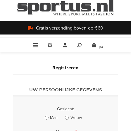
Gratis verzending boven de €60
(0)
Registreren
UW PERSOONLIJKE GEGEVENS
Geslacht:
Man
Vrouw
*