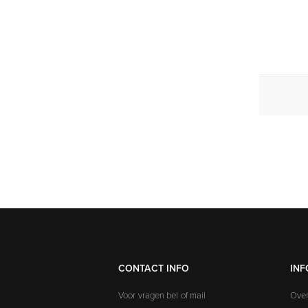
CONTACT INFO
INF
Voor vragen bel of mail
Over