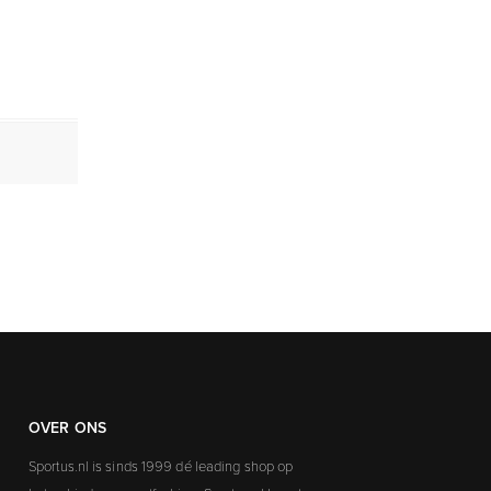
OVER ONS
Sportus.nl is sinds 1999 dé leading shop op