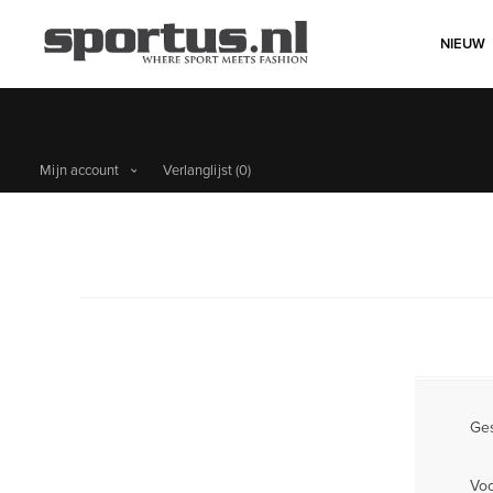
NIEUW
Mijn account
Verlanglijst
(0)
Ges
Vo