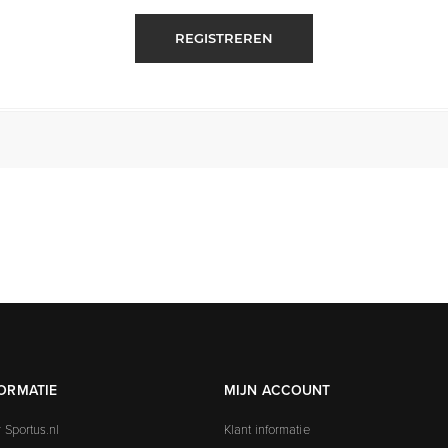
REGISTREREN
ORMATIE
MIJN ACCOUNT
 Sportus.nl
Klant informatie