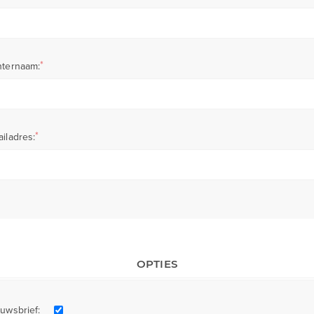
*
hternaam:
*
iladres:
OPTIES
uwsbrief: