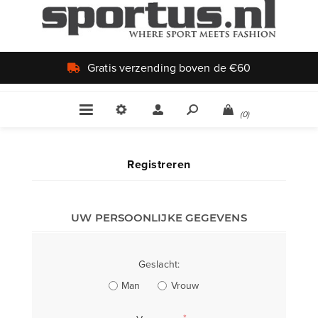
Gratis verzending boven de €60
(0)
Registreren
UW PERSOONLIJKE GEGEVENS
Geslacht:
Man
Vrouw
*