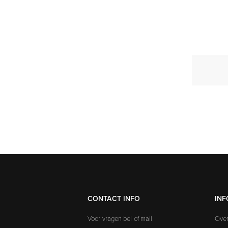
CONTACT INFO
INF
Voor vragen bel of mail
Over