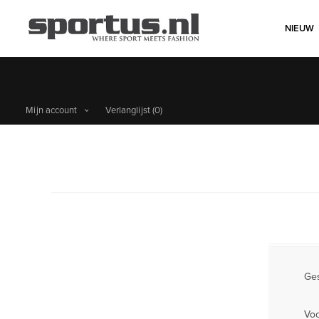
NIEUW
Mijn account
Verlanglijst
(0)
Ges
Vo