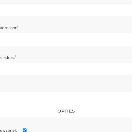
*
hternaam:
*
iladres:
OPTIES
uwsbrief: