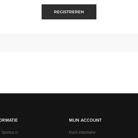
REGISTREREN
ORMATIE
MIJN ACCOUNT
 Sportus.nl
Klant informatie