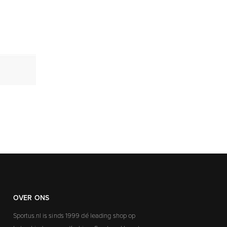
OVER ONS
Sportus.nl is sinds 1999 dé leading shop op