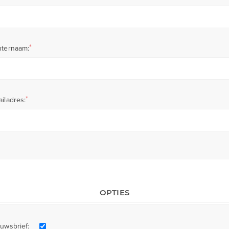
*
hternaam:
*
iladres:
OPTIES
uwsbrief: