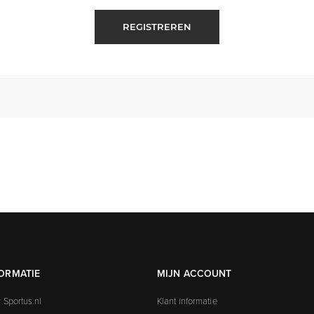
REGISTREREN
ORMATIE
MIJN ACCOUNT
 Sportus.nl
Klant informatie