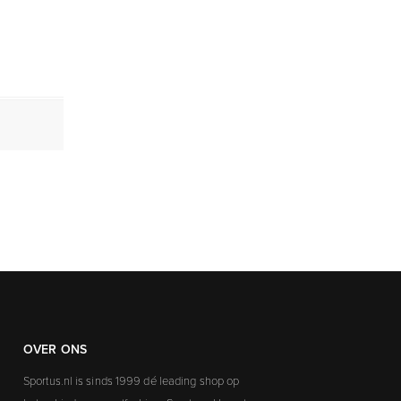
OVER ONS
Sportus.nl is sinds 1999 dé leading shop op