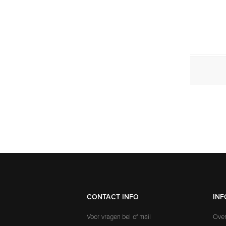
CONTACT INFO
INF
Voor vragen bel of mail
Over