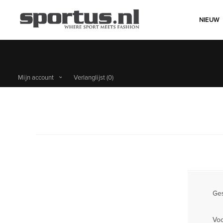
NIEUW
Mijn account
Verlanglijst
(0)
Ges
Vo