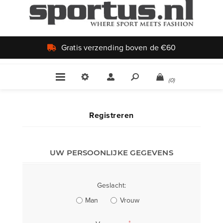
Gratis verzending boven de €60
(0)
Registreren
UW PERSOONLIJKE GEGEVENS
Geslacht:
Man
Vrouw
*