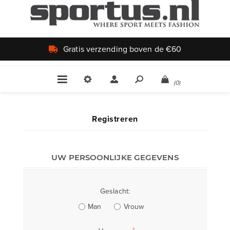
Gratis verzending boven de €60
(0)
Registreren
UW PERSOONLIJKE GEGEVENS
Geslacht:
Man
Vrouw
*