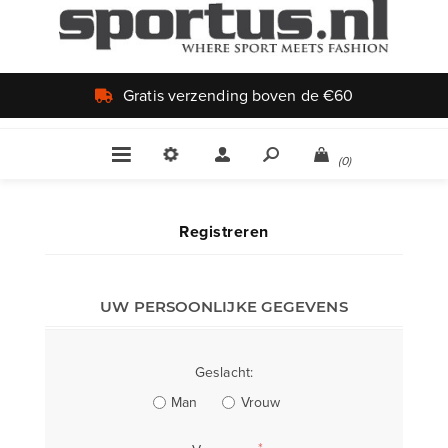
Gratis verzending boven de €60
(0)
Registreren
UW PERSOONLIJKE GEGEVENS
Geslacht:
Man
Vrouw
*