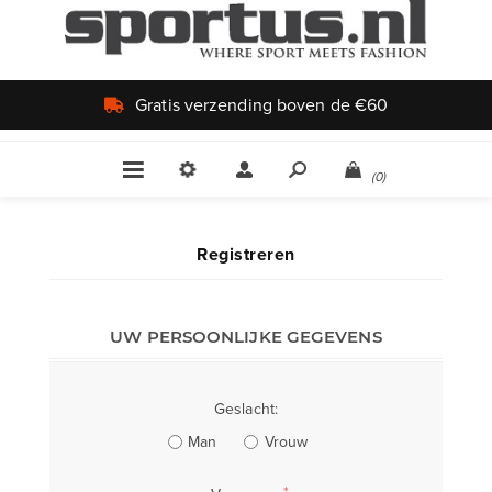
Gratis verzending boven de €60
(0)
Registreren
UW PERSOONLIJKE GEGEVENS
Geslacht:
Man
Vrouw
*