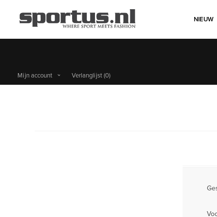
NIEUW
Mijn account
Verlanglijst
(0)
Ges
Vo