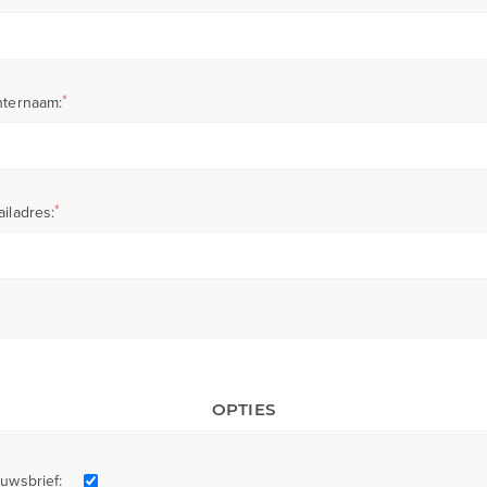
*
hternaam:
*
iladres:
OPTIES
uwsbrief: