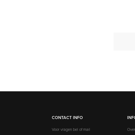
CONTACT INFO
INF
Voor vragen bel of mail
Over