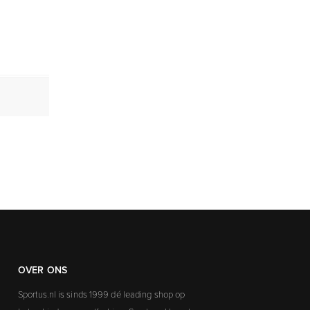
OVER ONS
Sportus.nl is sinds 1999 dé leading shop op