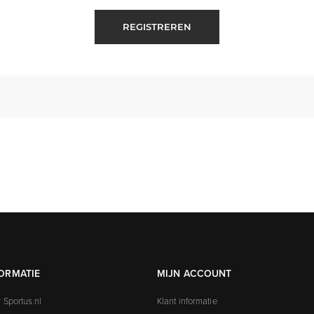
REGISTREREN
ORMATIE
MIJN ACCOUNT
 Sportus.nl
Klant informatie