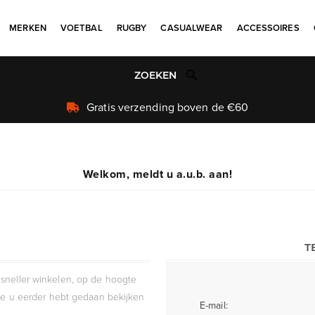
MERKEN
VOETBAL
RUGBY
CASUALWEAR
ACCESSOIRES
Gratis verzending boven de €60
Welkom, meldt u a.u.b. aan!
T
sneller winkelen, op de hoogte
die u eerder hebt gedaan bekijken
E-mail: