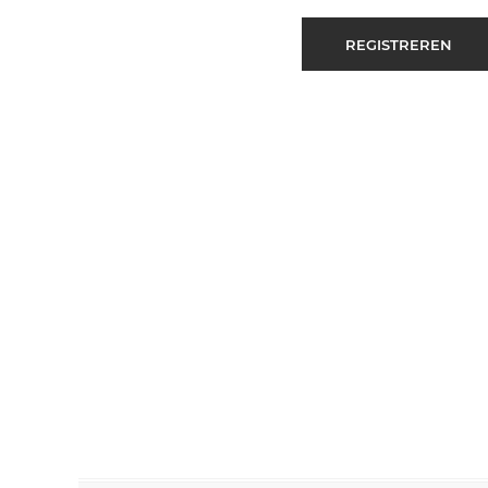
REGISTREREN