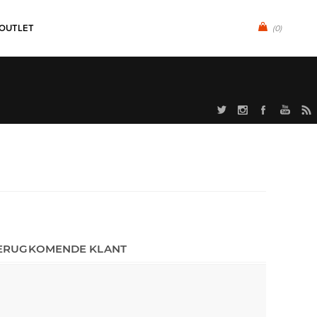
OUTLET
(0)
ERUGKOMENDE KLANT