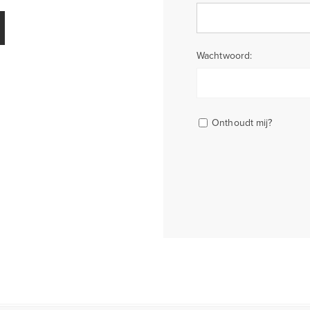
Wachtwoord:
Onthoudt mij?